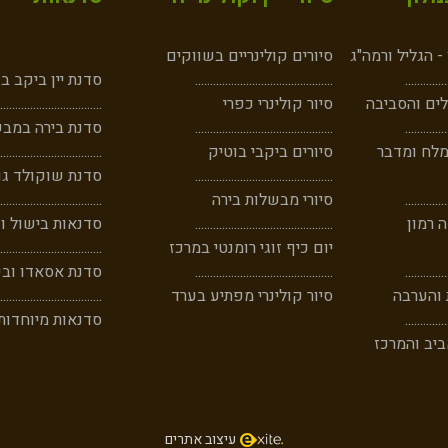
 הגליל ורמה"ג
סיורים קולינריים בשווקים
..
....
......
..
..............................................
סדנת יין ביקב ב
ים והסביבה
סיור קולינרי כפרי
..................................
..
...
......
...
..............................................
סדנת בירה במבש
מלח ומדבר
סיורים ביקבי בוטיק
..................................
..............................................
סדנת שוקולד גו
..
...
......
...
סיורי מבשלות בירה
..................................
 רמון
..............................................
סדנאות בישול וק
יום כיף זוגי רומנטי במרכז
..................................
..
..
......
....
..............................................
סדנת אסאדו וב
 והערבה
סיור קולינרי מפתיע בערד
..................................
..
.
......
.....
סדנאות מיוחדות
יב והמרכז
עיצוב אתר
ים