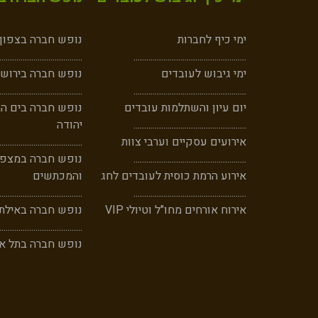
ימי כיף לחברות
נופש חברה בצפון -
.......................................
..
............
.......................................
ימי גיבוש לעובדים
נופש חברה בירושל
.......................................
.....
............
....................................
יום עיון והשתלמות עובדים
נופש חברה בים ה
...................................
............
......
יהודה
אירועים עסקיים וערבי צוות
.......................................
..................................
......
.............
נופש חברה במצפה
אירוע הרמת כוסית לעובדים לחג
והמכתשים
.......................................
..............
......
.................................
אירוח אורחים מחו"ל וטיולי VIP
נופש חברה באילת
.......................................
נופש חברה בתל אב