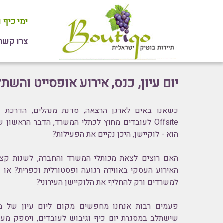
ימי כיף 
צרו קשר או חיי
יום עיון, כנס, אירוע אופסייט והשת
כשאנו באים לארגן הרצאה, סדנת מנהלים, הדרכת עוב
Offsite לעובדים מחוץ לכתלי המשרד, הדבר הראשון
הוא - לוקיישן, היכן נקיים את הפעילות?
האם רוצים לצאת מכותלי המשרד והחברה, לשנות קצת 
האירוע העסקי באווירה רגועה ופסטורלית וכפרית? או 
למשרדים ורק להחליף את הלוקיישן העירוני?
פעמים רבות אנחנו מחפשים מקום ליום עיון של מ
שישתלב במסגרת
יום כיף וגיבוש לעובדים
, ויספק מענ