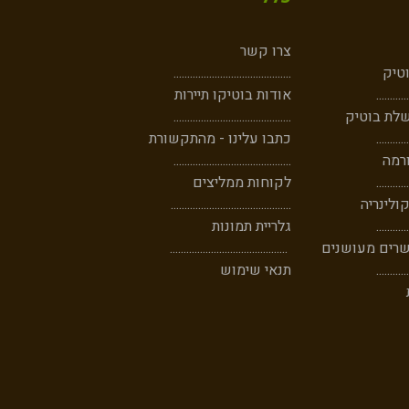
צרו קשר
וטיק
...........................................
......
......
אודות בוטיקו תיירות
לת בוטיק
...........................................
..
......
....
כתבו עלינו - מהתקשורת
רמה
...........................................
....
......
..
לקוחות ממליצים
ולינריה
............................................
....
......
..
גלריית תמונות
שרים מעושנים
...........................................
..
......
....
תנאי שימוש