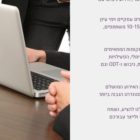
ם עסקיים וימי עיון
לעובדים, החל מימי עיון לצוותים ולקבוצות קטנות של כ-10-15 משתתפים,
המקומות המתאימים
לי, הפעילויות
והשירותים המשלימים – ארוחות, סדנאות, סיורים וטעימות, גיבוש ו-ODT וגם
 האירוע המושלם
נדרט הגבוה ביותר.
נו להציע, נשמח
ולייצר עבורכם