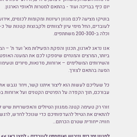
יום כיף בבריכה ועוד - בהתאם למטרות ולאופי הארגון.
בוטיקו מציעה לכם מגוון רעיונות ומקומות לכנסים, אירועי
וכלה ב-200-300 משתתפים.
אנו נדאג לארגון, תכנון והפקת הפעילות מא' ועד ת' – 
ביותר, המרצים והמנחים שיספקו לכם את המענה האופטימ
הסעה בהתאם לצורך.
כל שעליכם לעשות הוא
ליצור איתנו קשר,
ויחד נגבש את
עבורכם, תוך הקפדה על הפרטים הקטנים ועל ארוחות בסט
זוהי רק טעימה קטנה ממגוון הטיולים והאפשרויות שיש ל
להתאים את הטיול להעדפותיכם כדי שנוכל לחדש, לרגש 
חוויה ייחודית שטרם הכרתם...
למגוון
ימי כיף וגיבוש ואופסייט לעובדים - לחצו כאן >>