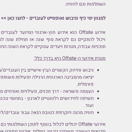
השתלמות וגם לחוויה.
למגוון
ימי כיף וגיבוש ואופסייט לעובדים - לחצו כאן >>
אירוע Offsite הוא אירוע חוץ-ארגוני המיועד לעו
ויכול להתקיים גם לקראת סוף שנה או תחילת שנה לס
תוכניות עבודה, מטרות ויעדים עסקיים לקראת השנה הח
מטרת אירועי ה-Offsite היא בדרך כלל:
גיבוש וחיזוק הקשרים הבין-אישיים בין העובדים/ה
יציאה מהסביבה הארגונית הרגילה ופעילות משותפת
פורמלית.
העצמה והשראה - דרך תכנים, פעילויות ואורחים מ
חשיפה לחידושים רלוונטיים לארגון - בתחומי טכנולו
ועוד.
חוויה מהנה ויוקרתית כטובת הנאה עבור עובדים/לק
אירועי Offsite יכולים לכלול בנוסף לתוכן השתלמותי
סדנאות העשרה, משחקי גיבוש, טיולים, אירועי ספורט אתג