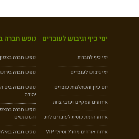
ימי כיף וגיבוש לעובדים
נופש חברה במ
ימי כיף לחברות
נופש חברה בצפון -
.......................................
..
............
.......................................
ימי גיבוש לעובדים
נופש חברה בירושל
.......................................
.....
............
....................................
יום עיון והשתלמות עובדים
נופש חברה בים ה
...................................
............
......
יהודה
אירועים עסקיים וערבי צוות
.......................................
..................................
......
.............
נופש חברה במצפה
אירוע הרמת כוסית לעובדים לחג
והמכתשים
.......................................
..............
......
.................................
אירוח אורחים מחו"ל וטיולי VIP
נופש חברה באילת