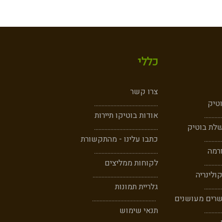
כללי
צרו קשר
וטיק
...........................................
......
......
אודות בוטיקו תיירות
לת בוטיק
...........................................
..
......
....
כתבו עלינו - מהתקשורת
רמה
...........................................
....
......
..
לקוחות ממליצים
ולינריה
............................................
....
......
..
גלריית תמונות
שרים מעושנים
...........................................
..
......
....
תנאי שימוש