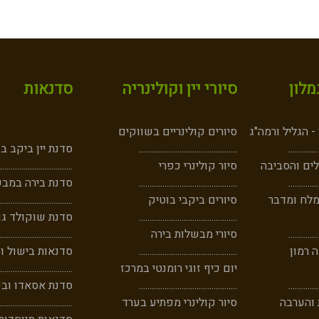
לון
סיורי יין וקולינריה
סדנאות
 הגליל ורמה"ג
סיורים קולינריים בשווקים
..
....
......
..
..............................................
סדנת יין ביקב ב
ים והסביבה
סיור קולינרי כפרי
..................................
..
...
......
...
..............................................
סדנת בירה במבש
מלח ומדבר
סיורים ביקבי בוטיק
..................................
..............................................
סדנת שוקולד גו
..
...
......
...
סיורי מבשלות בירה
..................................
 רמון
..............................................
סדנאות בישול וק
יום כיף זוגי רומנטי במרכז
..................................
..
..
......
....
..............................................
סדנת אסאדו וב
 והערבה
סיור קולינרי מפתיע בערד
..................................