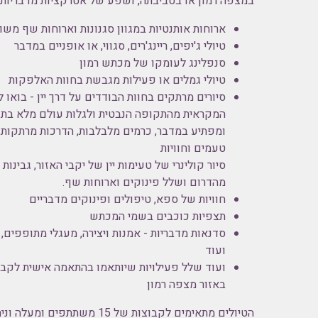
במצפה רמון או בסביבתה, ושפע של אטרקציות מדבריות ייחוד
ארוחות אותנטיות במגוון סגנונות וארוחות שף משו
טיולי ג'יפים, ריינג'רים, סגווי, או אופניים במדבר
סנפלינג לעומקו של מכתש רמון
טיולי גמלים או פעילות מגבשת בחוות האלפקות
סיורים מרתקים בחוות הבודדים על דרך יין - בואו ל
המקראית מהתקופה הנבטית ולגלות עולם מלא בתוכן,
ומפתיע במדבר, כרמים מלבלבות, הדרכות מרתקות
טעמים וחוויות
סיור קולינרי של טעימות יין של יקבי האזור, גבינו
מהדרום ושלל פינוקים וארוחות שף.
חוויות של ספא, טיפולים ופינוקים מדבריים
תצפיות כוכבים בשמי המכתש
סדנאות מדבריות - אמנות ויצירה, מעגלי מתופפים,
ועוד
ועוד שלל פעילויות שיותאמו בהתאמה אישית לקב
באזור מצפה רמון
הטיולים מתאימים לקבוצות של 15 משתת