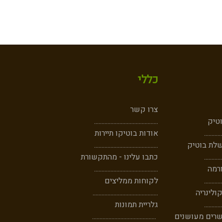
כללי
צרו קשר
וטיק
...........................................
......
......
אודות בוטיקו תיירות
לת בוטיק
...........................................
..
......
....
כתבו עלינו - מהתקשורת
רמה
...........................................
....
......
..
לקוחות ממליצים
ולינריה
............................................
....
......
..
גלריית תמונות
שרים מעושנים
...........................................