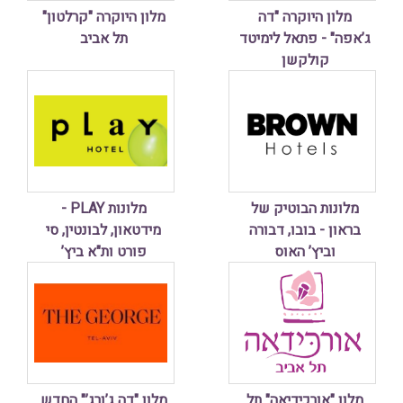
מלון היוקרה "דה
מלון היוקרה "קרלטון"
ג’אפה" - פתאל לימיטד
תל אביב
קולקשן
מלונות הבוטיק של
מלונות PLAY -
בראון - בובו, דבורה
מידטאון, לבונטין, סי
וביץ’ האוס
פורט ות"א ביץ’
מלון "אורכידיאה" תל
מלון "דה ג’ורג’" החדש