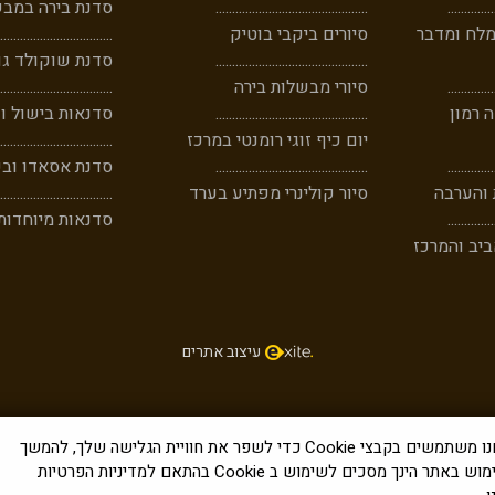
..
...
......
...
..............................................
סדנת בירה במבש
מלח ומדבר
סיורים ביקבי בוטיק
..................................
..............................................
סדנת שוקולד גו
..
...
......
...
סיורי מבשלות בירה
..................................
 רמון
..............................................
סדנאות בישול וק
יום כיף זוגי רומנטי במרכז
..................................
..
..
......
....
..............................................
סדנת אסאדו וב
 והערבה
סיור קולינרי מפתיע בערד
..................................
..
.
......
.....
סדנאות מיוחדות
יב והמרכז
עיצוב אתר
ים
אנחנו משתמשים בקבצי Cookie כדי לשפר את חוויית הגלישה שלך, להמשך
השימוש באתר הינך מסכים לשימוש ב Cookie בהתאם למדיניות הפרטיות