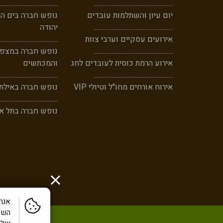
.......................................
.....
............
....................................
יום עיון והשתלמות עובדים
נופש חברה בים ה
...................................
............
......
יהודה
אירועים עסקיים וערבי צוות
.......................................
..................................
......
.............
נופש חברה במצפה
אירוע הרמת כוסית לעובדים לחג
והמכתשים
.......................................
..............
......
.................................
אירוח אורחים מחו"ל וטיולי VIP
נופש חברה באילת
.......................................
נופש חברה בתל אב