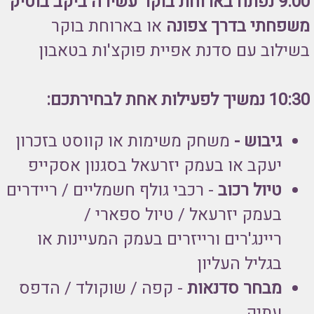
9:00
נפתח בארוחת בוקר עשירה ביקב בוטיק
משפחתי בדרך צפונה
או בארוחת בוקר
בשילוב עם סדנת אפיית פוקצ'ות בטאבון
10:30 נמשיך לפעילות אחת לבחירתכם:
גיבוש -
משחק משימות או קווסט בזכרון
יעקב או בעמק יזרעאל בסגנון אסקייפ
טיול רכוב
- רכבי גולף חשמליים / ריידרים
בעמק יזרעאל / טיול ספארי /
ריינג'רים ורייזרים בעמק המעיינות או
בגליל העליון
מבחר סדנאות
- קפה / שוקולד / הדפס
עתיק