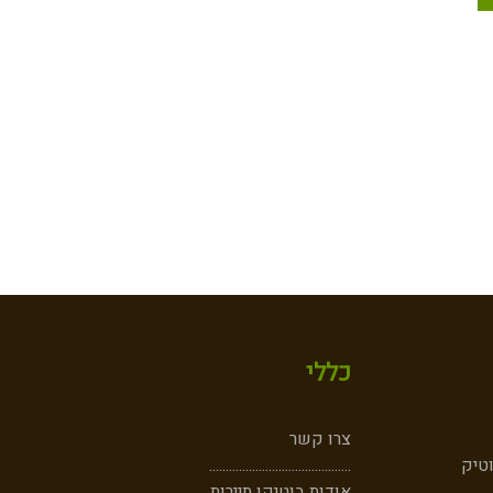
כללי
צרו קשר
וטיק
...........................................
......
......
אודות בוטיקו תיירות