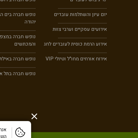
.......................................
.....
............
....................................
יום עיון והשתלמות עובדים
נופש חברה בים ה
...................................
............
......
יהודה
אירועים עסקיים וערבי צוות
.......................................
..................................
......
.............
נופש חברה במצפה
אירוע הרמת כוסית לעובדים לחג
והמכתשים
.......................................
..............
......
.................................
אירוח אורחים מחו"ל וטיולי VIP
נופש חברה באילת
.......................................
נופש חברה בתל אב