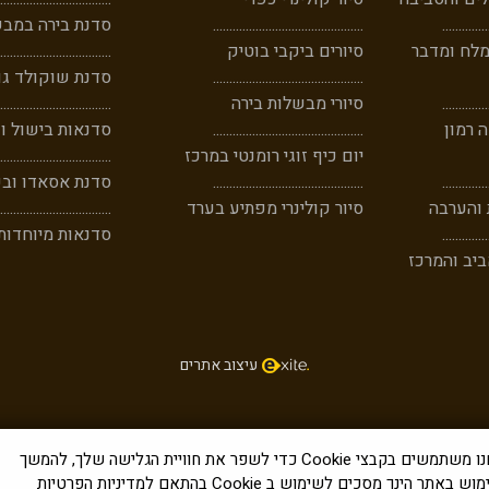
..
...
......
...
..............................................
סדנת בירה במבש
מלח ומדבר
סיורים ביקבי בוטיק
..................................
..............................................
סדנת שוקולד גו
..
...
......
...
סיורי מבשלות בירה
..................................
 רמון
..............................................
סדנאות בישול וק
יום כיף זוגי רומנטי במרכז
..................................
..
..
......
....
..............................................
סדנת אסאדו וב
 והערבה
סיור קולינרי מפתיע בערד
..................................
..
.
......
.....
סדנאות מיוחדות
יב והמרכז
עיצוב אתר
ים
אנחנו משתמשים בקבצי Cookie כדי לשפר את חוויית הגלישה שלך, להמשך
השימוש באתר הינך מסכים לשימוש ב Cookie בהתאם למדיניות הפרטיות