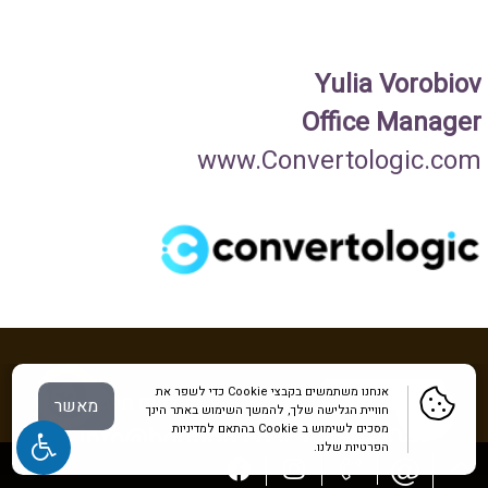
Yulia Vorobiov
Office Manager
www.Convertologic.com
אנחנו משתמשים בקבצי Cookie כדי לשפר את
053-
לפרטים חייגו:
מאשר
חוויית הגלישה שלך, להמשך השימוש באתר הינך
מסכים לשימוש ב Cookie בהתאם למדיניות
info@boutiqo.co.il
|
430-4041
בניית אתרים
הפרטיות שלנו.
+